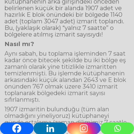
kütüphanenin arka girişindeki önceden
belirlenen küçük bir alanda 1907 adet ve
hazırlık E blok önündeki bir bölgede 1140
adet (toplam 3047 adet) izmarit toplandı.
Bu, (yaklaşık olarak) “yalnız 7 saatte” o
bölgelere atılmış izmarit sayısıydı!
Nasıl mı?
Aynı sabah, bu toplama işleminden 7 saat
kadar önce bitecek şekilde bu iki bölge eş
zamanlı olarak yine titizlikle izmaritten
temizlenmişti. Bu işlemde kütüphanenin
arkasındaki küçük alandan 2643 ve E blok
önünden 767 olmak üzere 3410 izmarit
toplanarak bölgedeki izmarit sayısı
sıfırlanmıştı.
1907 izmaritin bulunduğu (tüm alan
olmadığını yineliyoruz) kütüphaneyi
günde ortalama (zaman dilimimiz 7 saatle
kısıtlıydı halbuki) 4150 kişinin (2017